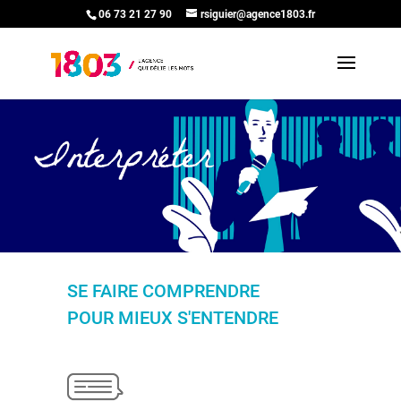
06 73 21 27 90
rsiguier@agence1803.fr
SE FAIRE COMPRENDRE
POUR MIEUX S'ENTENDRE