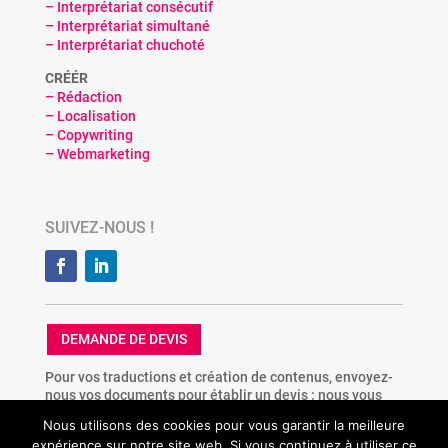
– Interprétariat consécutif
– Interprétariat simultané
– Interprétariat chuchoté
CRÉÉR
– Rédaction
– Localisation
– Copywriting
– Webmarketing
SUIVEZ-NOUS !
DEMANDE DE DEVIS
Pour vos traductions et création de contenus, envoyez-
nous vos documents pour établir un devis : nous vous
répondons dans les 48h avec une estimation gratuite.
Nous utilisons des cookies pour vous garantir la meilleure
expérience sur notre site web. Si vous continuez à utiliser ce